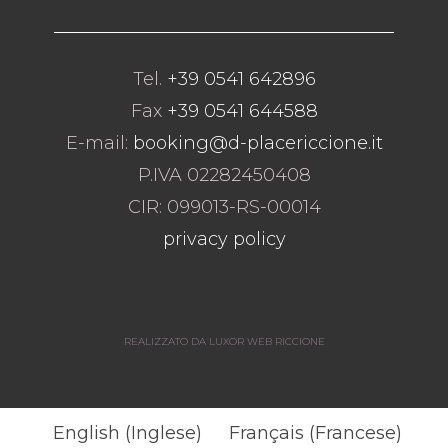
Tel.
+39 0541 642896
Fax
+39 0541 644588
E-mail:
booking@d-placericcione.it
P.IVA 02282450408
CIR: 099013-RS-00014
privacy policy
REALIZZATO DA LUXOR WEB RICCIONE
English
(
Inglese
)
Français
(
Francese
)