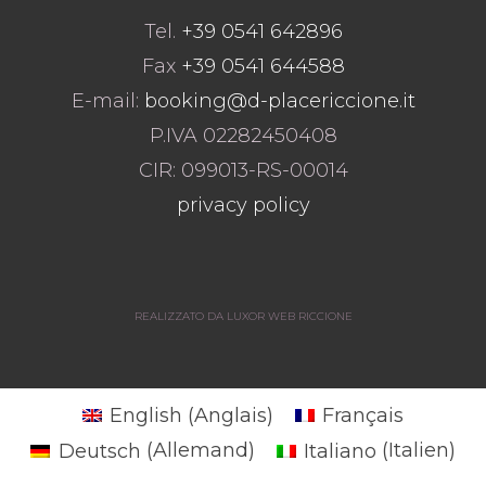
Tel.
+39 0541 642896
Fax
+39 0541 644588
E-mail:
booking@d-placericcione.it
P.IVA 02282450408
CIR: 099013-RS-00014
privacy policy
REALIZZATO DA LUXOR WEB RICCIONE
English
(
Anglais
)
Français
Deutsch
(
Allemand
)
Italiano
(
Italien
)