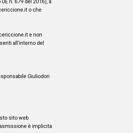
 UE n. 679 del 2016), a
ericcione.it o che
cericcione.it e non
senti all'interno del
Responsabile Giuliodori
esto sito web
rasmissione è implicita