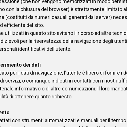
di sessione (che non vengono memorizzati in modo persis
no con la chiusura del browser) è strettamente limitato al
one (costituiti da numeri casuali generati dal server) nece
 efficiente del sito.
ne utilizzati in questo sito evitano il ricorso ad altre tecn
izievoli per la riservatezza della navigazione degli uten
ersonali identificativi dell'utente.
ferimento dei dati
to per i dati di navigazione, l'utente è libero di fornire i da
di servizi, o comunque indicati in contatti con i nostri uffic
ateriale informativo o di altre comunicazioni. Il loro man
lità di ottenere quanto richiesto.
ento
trattati con strumenti automatizzati e manuali per il temp