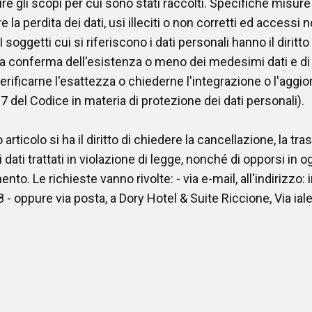
e gli scopi per cui sono stati raccolti. Specifiche misur
la perdita dei dati, usi illeciti o non corretti ed accessi n
i I soggetti cui si riferiscono i dati personali hanno il dirit
a conferma dell'esistenza o meno dei medesimi dati e di
verificarne l'esattezza o chiederne l'integrazione o l'aggi
o 7 del Codice in materia di protezione dei dati personali).
rticolo si ha il diritto di chiedere la cancellazione, la t
 dati trattati in violazione di legge, nonché di opporsi in o
mento. Le richieste vanno rivolte: - via e-mail, all'indirizzo:
- oppure via posta, a Dory Hotel & Suite Riccione, Via iale