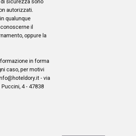
e di sicurezza sono
on autorizzati.
to in qualunque
 conoscerne il
ornamento, oppure la
rasformazione in forma
gni caso, per motivi
 info@hoteldory.it - via
 Puccini, 4 - 47838