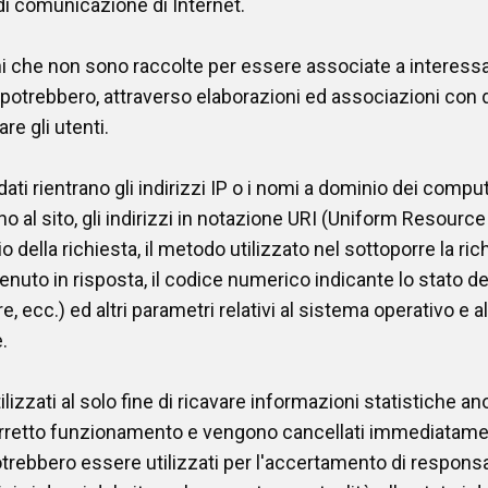
 di comunicazione di Internet.
ni che non sono raccolte per essere associate a interessat
potrebbero, attraverso elaborazioni ed associazioni con da
re gli utenti.
ati rientrano gli indirizzi IP o i nomi a dominio dei compute
o al sito, gli indirizzi in notazione URI (Uniform Resource 
io della richiesta, il metodo utilizzato nel sottoporre la rich
enuto in risposta, il codice numerico indicante lo stato de
e, ecc.) ed altri parametri relativi al sistema operativo e 
.
lizzati al solo fine di ricavare informazioni statistiche an
 corretto funzionamento e vengono cancellati immediatam
potrebbero essere utilizzati per l'accertamento di responsab