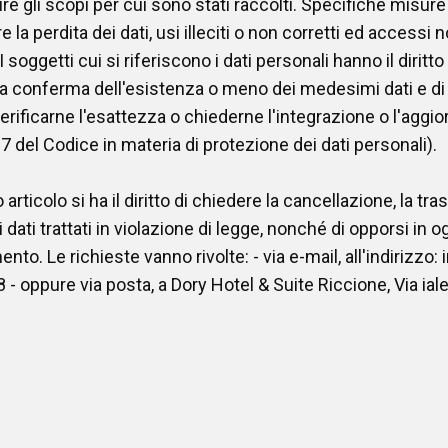
e gli scopi per cui sono stati raccolti. Specifiche misur
la perdita dei dati, usi illeciti o non corretti ed accessi n
i I soggetti cui si riferiscono i dati personali hanno il dirit
a conferma dell'esistenza o meno dei medesimi dati e di
verificarne l'esattezza o chiederne l'integrazione o l'aggi
o 7 del Codice in materia di protezione dei dati personali).
rticolo si ha il diritto di chiedere la cancellazione, la t
 dati trattati in violazione di legge, nonché di opporsi in o
mento. Le richieste vanno rivolte: - via e-mail, all'indirizzo:
- oppure via posta, a Dory Hotel & Suite Riccione, Via iale