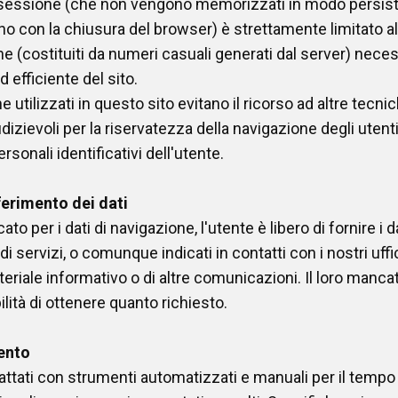
di sessione (che non vengono memorizzati in modo persis
no con la chiusura del browser) è strettamente limitato al
one (costituiti da numeri casuali generati dal server) nece
 efficiente del sito.
ne utilizzati in questo sito evitano il ricorso ad altre tecn
izievoli per la riservatezza della navigazione degli uten
ersonali identificativi dell'utente.
ferimento dei dati
to per i dati di navigazione, l'utente è libero di fornire i da
di servizi, o comunque indicati in contatti con i nostri uffic
ateriale informativo o di altre comunicazioni. Il loro man
lità di ottenere quanto richiesto.
ento
trattati con strumenti automatizzati e manuali per il temp