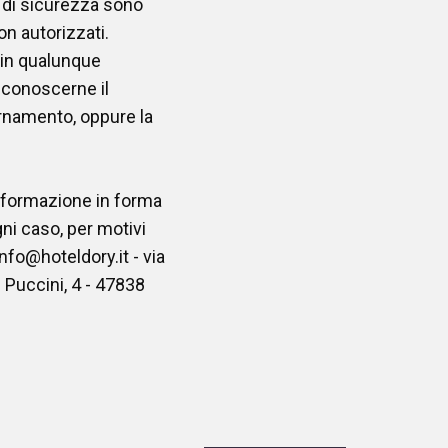
e di sicurezza sono
on autorizzati.
to in qualunque
 conoscerne il
ornamento, oppure la
rasformazione in forma
gni caso, per motivi
 info@hoteldory.it - via
 Puccini, 4 - 47838