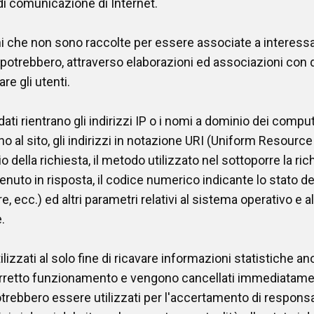
 di comunicazione di Internet.
ni che non sono raccolte per essere associate a interessat
potrebbero, attraverso elaborazioni ed associazioni con da
re gli utenti.
ati rientrano gli indirizzi IP o i nomi a dominio dei compute
o al sito, gli indirizzi in notazione URI (Uniform Resource 
io della richiesta, il metodo utilizzato nel sottoporre la rich
enuto in risposta, il codice numerico indicante lo stato de
e, ecc.) ed altri parametri relativi al sistema operativo e 
.
lizzati al solo fine di ricavare informazioni statistiche an
 corretto funzionamento e vengono cancellati immediatam
potrebbero essere utilizzati per l'accertamento di responsab