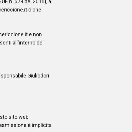
 UE n. 679 del 2016), a
ericcione.it o che
cericcione.it e non
senti all'interno del
Responsabile Giuliodori
esto sito web
rasmissione è implicita